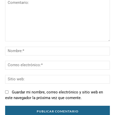
Comentario:
N
Co
el
Si
we
Guardar mi nombre, correo electrónico y sitio web en
este navegador la próxima vez que comente.