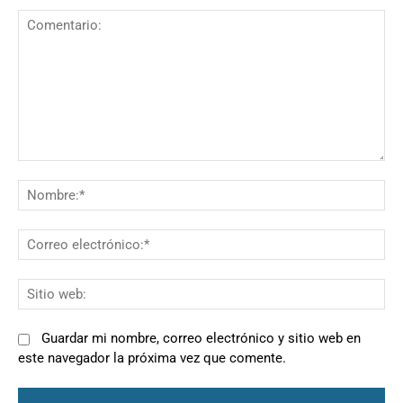
Comentario:
N
Co
el
Si
we
Guardar mi nombre, correo electrónico y sitio web en
este navegador la próxima vez que comente.