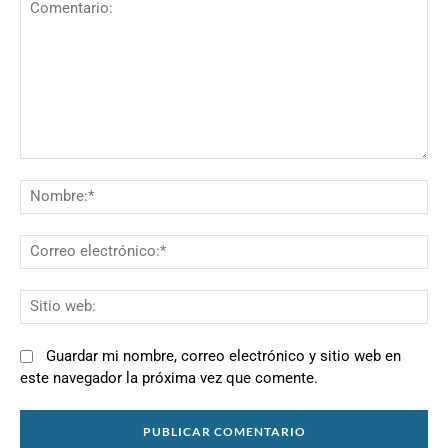
Comentario:
N
Co
el
Si
we
Guardar mi nombre, correo electrónico y sitio web en
este navegador la próxima vez que comente.