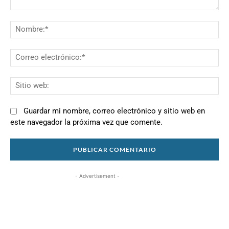
Comentario:
N
Co
el
Si
we
Guardar mi nombre, correo electrónico y sitio web en
este navegador la próxima vez que comente.
- Advertisement -