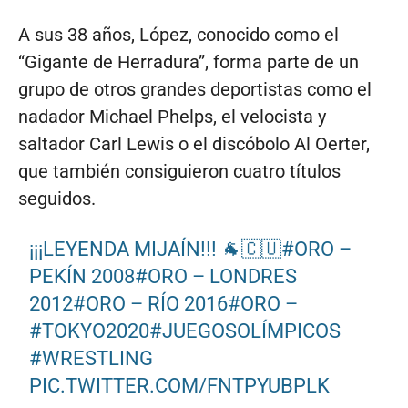
A sus 38 años, López, conocido como el
“Gigante de Herradura”, forma parte de un
grupo de otros grandes deportistas como el
nadador Michael Phelps, el velocista y
saltador Carl Lewis o el discóbolo Al Oerter,
que también consiguieron cuatro títulos
seguidos.
¡¡¡LEYENDA MIJAÍN!!! 🐐🇨🇺
#ORO
–
PEKÍN 2008
#ORO
– LONDRES
2012
#ORO
– RÍO 2016
#ORO
–
#TOKYO2020
#JUEGOSOLÍMPICOS
#WRESTLING
PIC.TWITTER.COM/FNTPYUBPLK