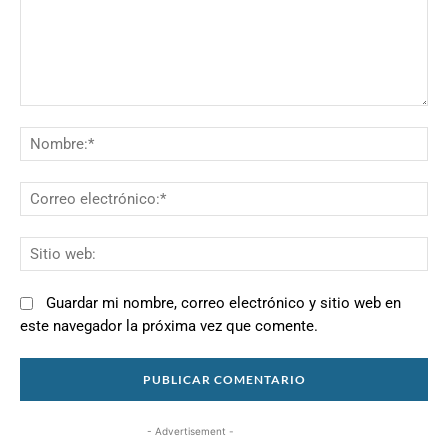
Comentario:
N
Co
el
Si
we
Guardar mi nombre, correo electrónico y sitio web en
este navegador la próxima vez que comente.
- Advertisement -