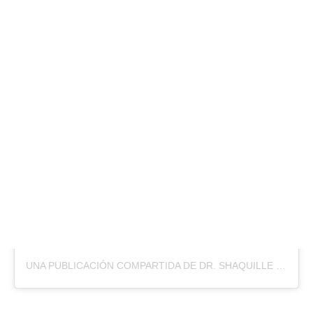
UNA PUBLICACIÓN COMPARTIDA DE DR. SHAQUILLE O’NEAL ED.D. (@SHAQ)