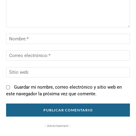
Comentario:
N
Co
el
Si
we
Guardar mi nombre, correo electrónico y sitio web en
este navegador la próxima vez que comente.
- Advertisement -