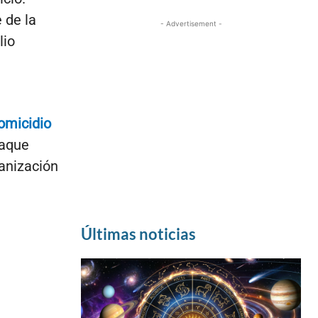
 de la
- Advertisement -
lio
omicidio
taque
ganización
Últimas noticias