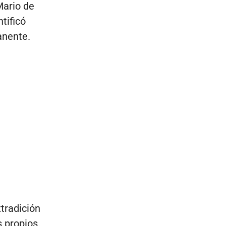
Mario de
tificó
anente.
tradición
 propios.