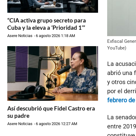
“CIA activa grupo secreto para
Cuba y la eleva a ‘Prioridad 1’”
Asere Noticias
-
6 agosto 2026 1:18 AM
Exfiscal Gene
YouTube)
La acusaci
abrió una 
y otros ci
por el der
febrero de
Así descubrió que Fidel Castro era
su padre
La senador
Asere Noticias
-
6 agosto 2026 12:27 AM
entre 2019
constituye 