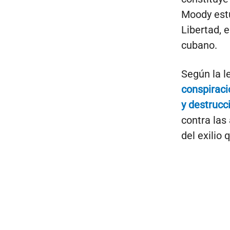
Moody estu
Libertad, e
cubano.
Según la l
conspiraci
y destrucc
contra las
del exilio 