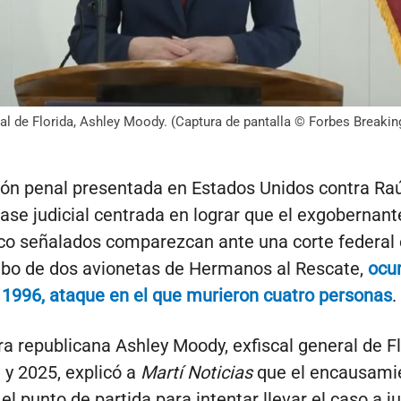
ral de Florida, Ashley Moody. (Captura de pantalla © Forbes Breaki
ón penal presentada en Estados Unidos contra Raú
fase judicial centrada en lograr que el exgobernan
nco señalados comparezcan ante una corte federal
ribo de dos avionetas de Hermanos al Rescate,
ocur
 1996, ataque en el que murieron cuatro personas
.
a republicana Ashley Moody, exfiscal general de Fl
 y 2025, explicó a
Martí Noticias
que el encausami
el punto de partida para intentar llevar el caso a ju