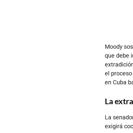
Moody sost
que debe i
extradició
el proceso
en Cuba ba
La extra
La senador
exigirá co