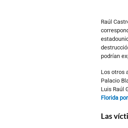
Raúl Castr
correspond
estadounid
destrucció
podrían ex
Los otros 
Palacio Bl
Luis Raúl 
Florida po
Las víc