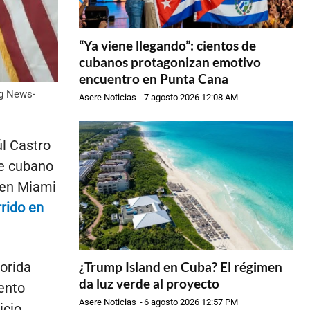
“Ya viene llegando”: cientos de
cubanos protagonizan emotivo
encuentro en Punta Cana
ng News-
Asere Noticias
-
7 agosto 2026 12:08 AM
l Castro
te cubano
 en Miami
rido en
orida
¿Trump Island en Cuba? El régimen
da luz verde al proyecto
ento
Asere Noticias
-
6 agosto 2026 12:57 PM
icio.