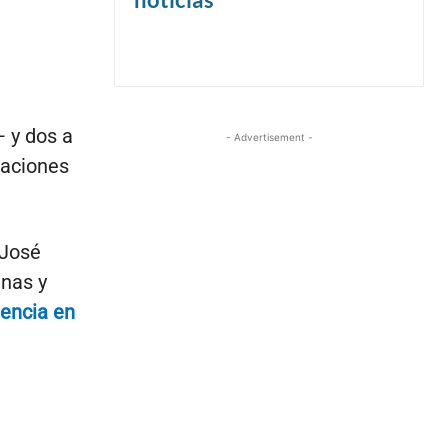
 y dos a
- Advertisement -
taciones
 José
enas y
tencia en