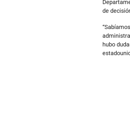
Departamen
de decisió
“Sabíamos 
administra
hubo dudas
estadounid