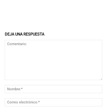
DEJA UNA RESPUESTA
Comentario:
N
Co
el