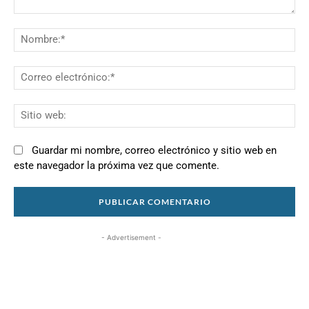
Comentario:
N
Co
el
Si
we
Guardar mi nombre, correo electrónico y sitio web en
este navegador la próxima vez que comente.
- Advertisement -