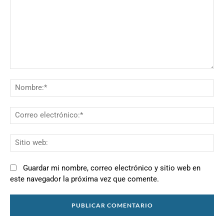
Comentario:
N
Co
el
Si
we
Guardar mi nombre, correo electrónico y sitio web en
este navegador la próxima vez que comente.