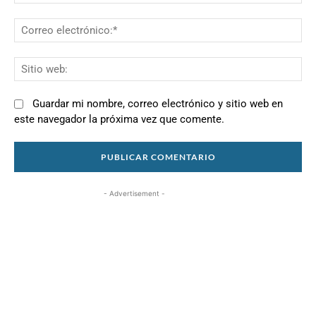
Co
el
Si
we
Guardar mi nombre, correo electrónico y sitio web en
este navegador la próxima vez que comente.
- Advertisement -