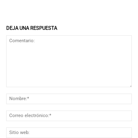
DEJA UNA RESPUESTA
Comentario:
N
Co
el
Si
we