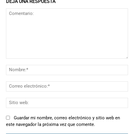
DEJA UNA RESPUESTA
Comentario:
N
Co
el
Si
we
Guardar mi nombre, correo electrónico y sitio web en
este navegador la próxima vez que comente.