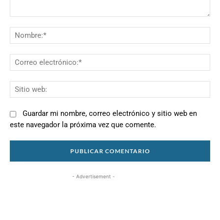
Comentario:
N
Co
el
Si
we
Guardar mi nombre, correo electrónico y sitio web en
este navegador la próxima vez que comente.
- Advertisement -