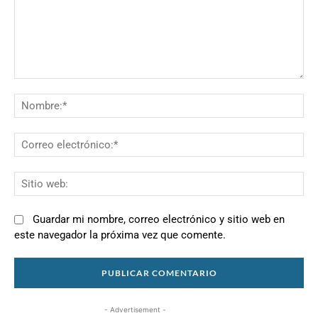
Comentario:
N
Co
el
Si
we
Guardar mi nombre, correo electrónico y sitio web en
este navegador la próxima vez que comente.
- Advertisement -