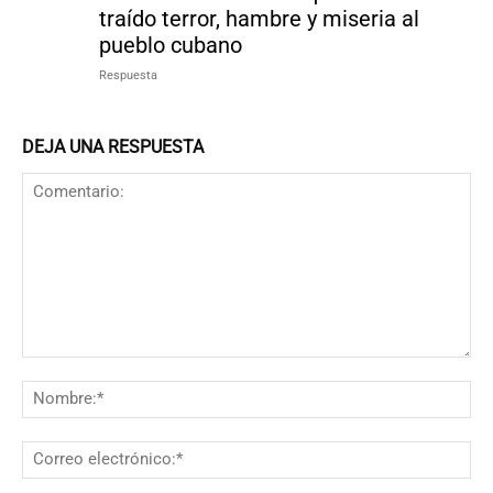
traído terror, hambre y miseria al
pueblo cubano
Respuesta
DEJA UNA RESPUESTA
Comentario:
N
Co
el