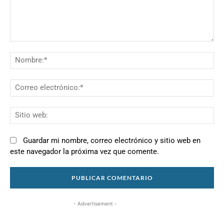
Comentario:
N
Co
el
Si
we
Guardar mi nombre, correo electrónico y sitio web en
este navegador la próxima vez que comente.
- Advertisement -