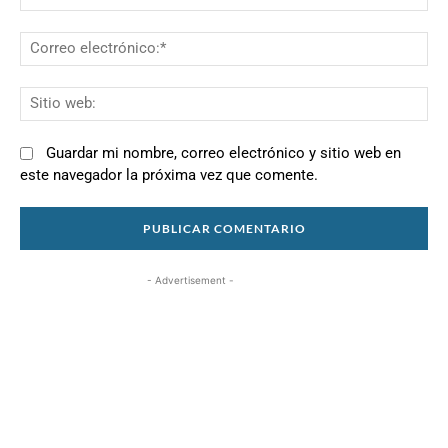
Co
el
Si
we
Guardar mi nombre, correo electrónico y sitio web en
este navegador la próxima vez que comente.
- Advertisement -