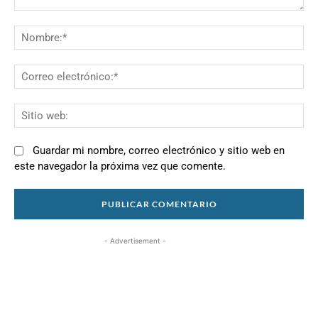
Comentario:
N
Co
el
Si
we
Guardar mi nombre, correo electrónico y sitio web en
este navegador la próxima vez que comente.
- Advertisement -