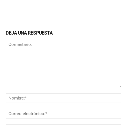
DEJA UNA RESPUESTA
Comentario:
N
Co
el