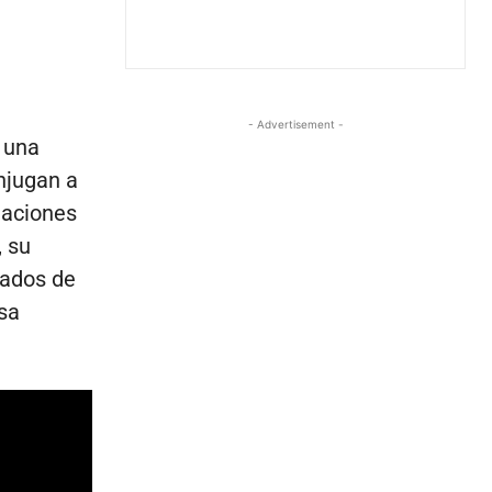
- Advertisement -
 una
onjugan a
taciones
, su
rados de
sa