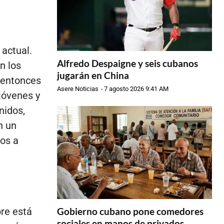
actual.
Alfredo Despaigne y seis cubanos
n los
jugarán en China
l entonces
Asere Noticias
-
7 agosto 2026 9:41 AM
jóvenes y
nidos,
n un
nos a
re está
Gobierno cubano pone comedores
sociales en manos de privados