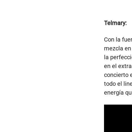
Telmary:
Con la fue
mezcla en 
la perfecc
en el extr
concierto 
todo el li
energía qu