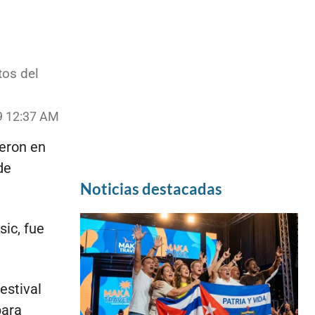
tos del
9 12:37 AM
ieron en
de
Noticias destacadas
sic, fue
estival
para