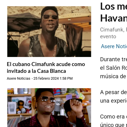
Los m
Havan
Cimafunk, F
evento
Asere Noti
Durante tr
El cubano Cimafunk acude como
el Salón R
invitado a la Casa Blanca
música de 
Asere Noticias
-
25 febrero 2024 1:58 PM
A pesar de
una experi
Como era d
único que 