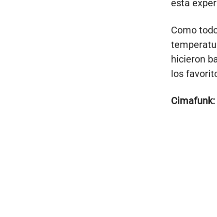
esta exper
Como todo
temperatur
hicieron b
los favorit
Cimafunk: