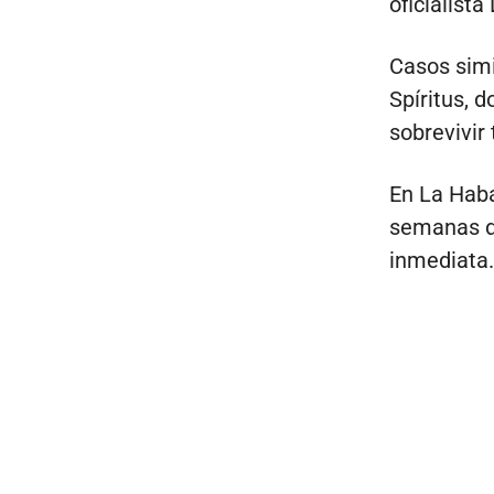
oficialist
Casos simi
Spíritus, 
sobrevivir
En La Haba
semanas d
inmediata.