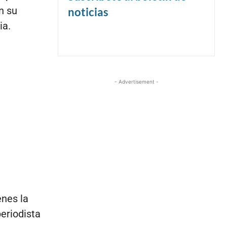
n su
noticias
ia.
- Advertisement -
enes la
periodista