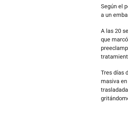
Según el p
a un embar
A las 20 s
que marcó 
preeclamps
tratamient
Tres días 
masiva en 
trasladada
gritándome