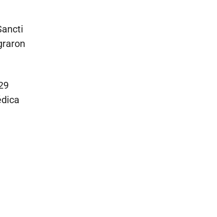
Sancti
graron
29
édica