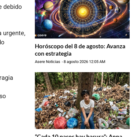
e debido
a urgente,
do
Horóscopo del 8 de agosto: Avanza
con estrategia
Asere Noticias
-
8 agosto 2026 12:05 AM
ragia
oso
“Cada 10 pasos hay basura”: Anna