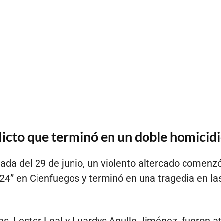
licto que terminó en un doble homicid
da del 29 de junio, un violento altercado comenz
l 24” en Cienfuegos y terminó en una tragedia en las
as, Lester Leal y Luardys Agulle Jiménez, fueron 