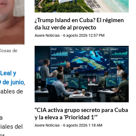
¿Trump Island en Cuba? El régimen
da luz verde al proyecto
Asere Noticias
-
6 agosto 2026 12:57 PM
 Cosas de
Leal y
 de junio
,
sables de
“CIA activa grupo secreto para Cuba
y la eleva a ‘Prioridad 1’”
a
iales del
Asere Noticias
-
6 agosto 2026 1:18 AM
or