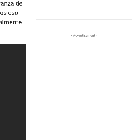
ranza de
nos eso
ualmente
- Advertisement -