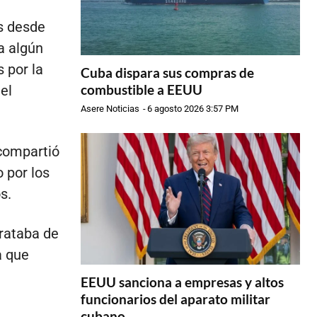
s desde
a algún
 por la
Cuba dispara sus compras de
combustible a EEUU
el
Asere Noticias
-
6 agosto 2026 3:57 PM
compartió
o por los
s.
trataba de
a que
EEUU sanciona a empresas y altos
funcionarios del aparato militar
cubano