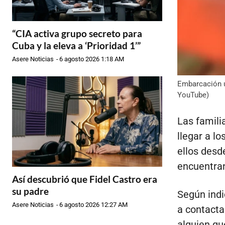
“CIA activa grupo secreto para
Cuba y la eleva a ‘Prioridad 1’”
Asere Noticias
-
6 agosto 2026 1:18 AM
Embarcación u
YouTube)
Las famili
llegar a l
ellos desde
encuentran
Así descubrió que Fidel Castro era
su padre
Según indi
Asere Noticias
-
6 agosto 2026 12:27 AM
a contacta
alguien qu