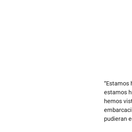
“Estamos h
estamos h
hemos vist
embarcaci
pudieran e