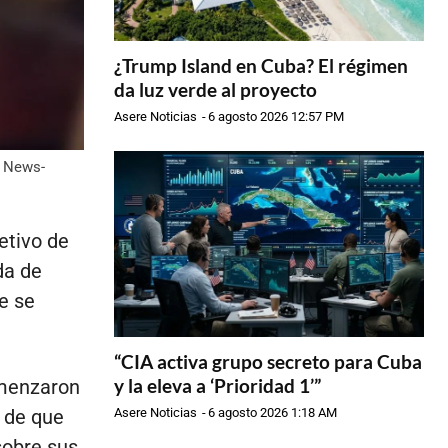
¿Trump Island en Cuba? El régimen
da luz verde al proyecto
Asere Noticias
-
6 agosto 2026 12:57 PM
z News-
etivo de
da de
ue se
“CIA activa grupo secreto para Cuba
y la eleva a ‘Prioridad 1’”
omenzaron
Asere Noticias
-
6 agosto 2026 1:18 AM
a de que
sobre sus