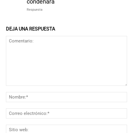
condenara
Respuesta
DEJA UNA RESPUESTA
Comentario:
N
Co
el
Si