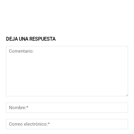
DEJA UNA RESPUESTA
Comentario:
N
Co
el