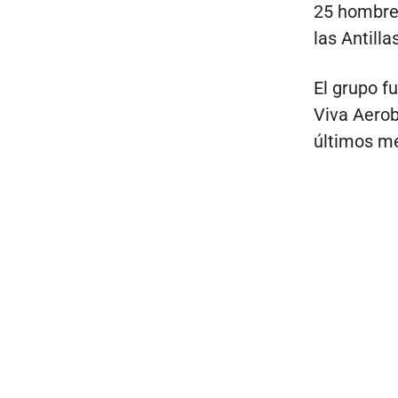
25 hombres
las Antilla
El grupo f
Viva Aerobu
últimos mes