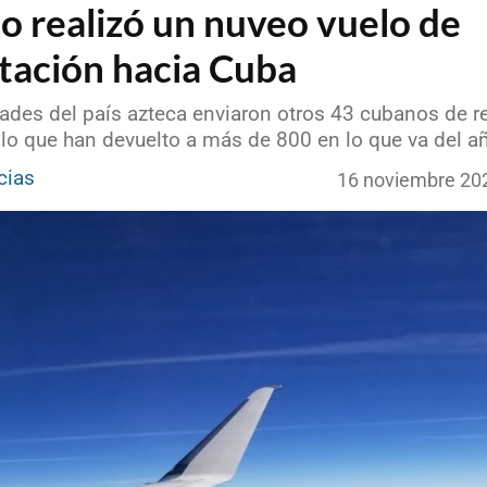
o realizó un nuveo vuelo de
tación hacia Cuba
dades del país azteca enviaron otros 43 cubanos de r
n lo que han devuelto a más de 800 en lo que va del a
cias
16 noviembre 20