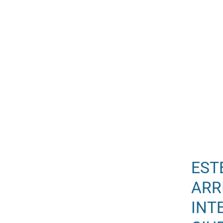
EST
ARR
INT