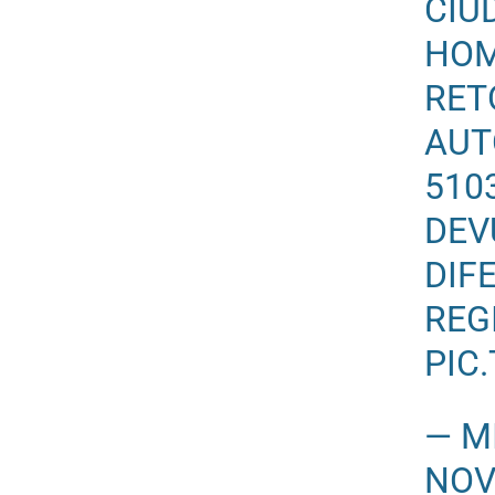
CIU
HOM
RET
AUT
510
DEV
DIF
REG
PIC
— M
NOV