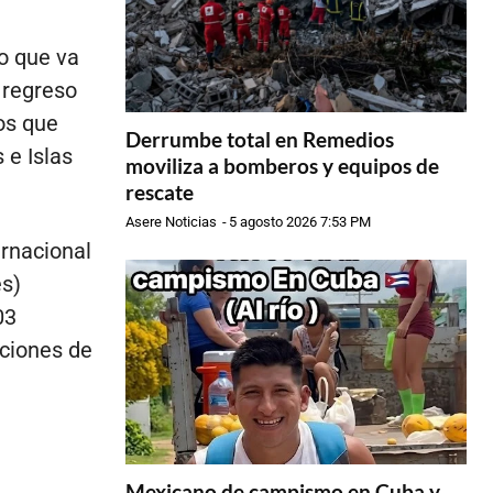
o que va
 regreso
ios que
Derrumbe total en Remedios
 e Islas
moviliza a bomberos y equipos de
rescate
Asere Noticias
-
5 agosto 2026 7:53 PM
ernacional
s)
03
aciones de
Mexicano de campismo en Cuba y