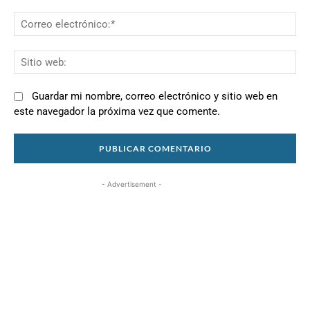
Co
el
Si
we
Guardar mi nombre, correo electrónico y sitio web en
este navegador la próxima vez que comente.
- Advertisement -