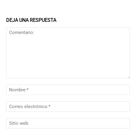
DEJA UNA RESPUESTA
Comentario:
N
Co
el
Si
we