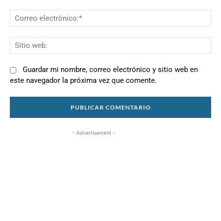
Co
el
Si
we
Guardar mi nombre, correo electrónico y sitio web en
este navegador la próxima vez que comente.
- Advertisement -