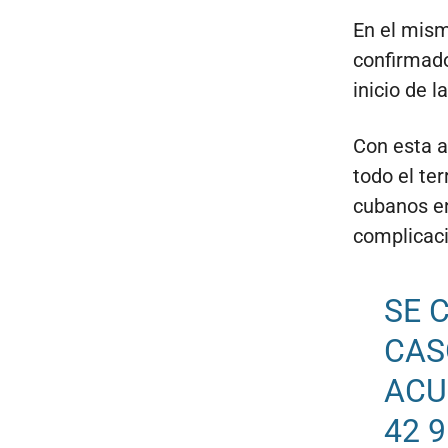
En el mism
confirmado
inicio de 
Con esta ac
todo el ter
cubanos e
complicaci
SE 
CAS
ACU
42 