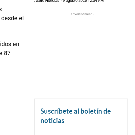
Asere Noticias
-
9 agosto 2026 12:04 AM
s
- Advertisement -
 desde el
cidos en
de 87
Suscríbete al boletín de
noticias