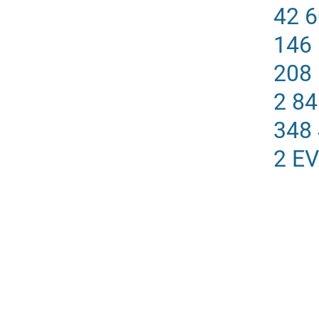
42 
146
208
2 8
348
2 E