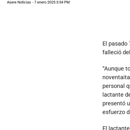
Asere Noticias
-
7 enero 2025 3:34 PM
El pasado 
falleció d
“Aunque to
noventaita
personal q
lactante d
presentó u
esfuerzo d
El lactant