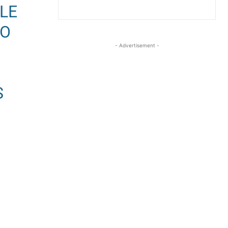
LE
CO
- Advertisement -
E
S