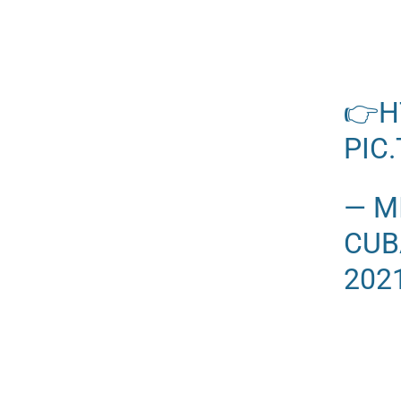
👉
H
PIC
— M
CUB
202