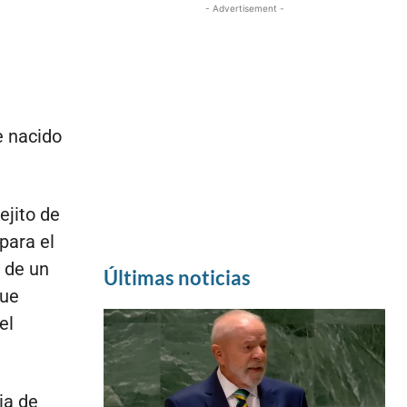
- Advertisement -
e nacido
ejito de
para el
 de un
Últimas noticias
que
el
ia de