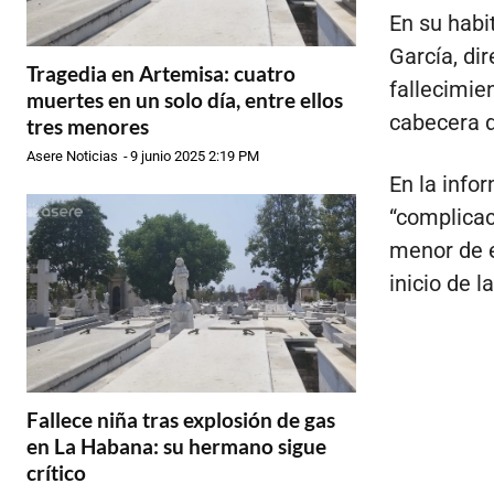
En su habi
García, di
Tragedia en Artemisa: cuatro
fallecimie
muertes en un solo día, entre ellos
cabecera d
tres menores
Asere Noticias
-
9 junio 2025 2:19 PM
En la info
“complicaci
menor de e
inicio de 
Fallece niña tras explosión de gas
en La Habana: su hermano sigue
crítico