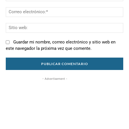
Co
el
Si
we
Guardar mi nombre, correo electrónico y sitio web en
este navegador la próxima vez que comente.
- Advertisement -