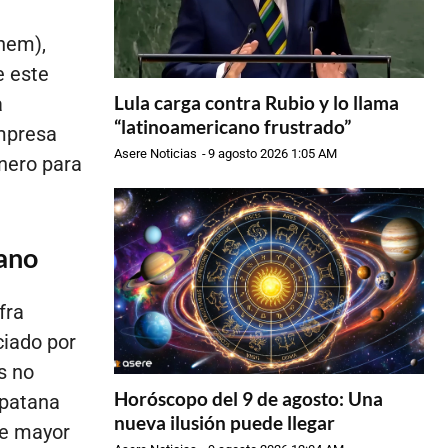
inem),
e este
Lula carga contra Rubio y lo llama
a
“latinoamericano frustrado”
empresa
Asere Noticias
-
9 agosto 2026 1:05 AM
inero para
bano
fra
ciado por
s no
Horóscopo del 9 de agosto: Una
a patana
nueva ilusión puede llegar
de mayor