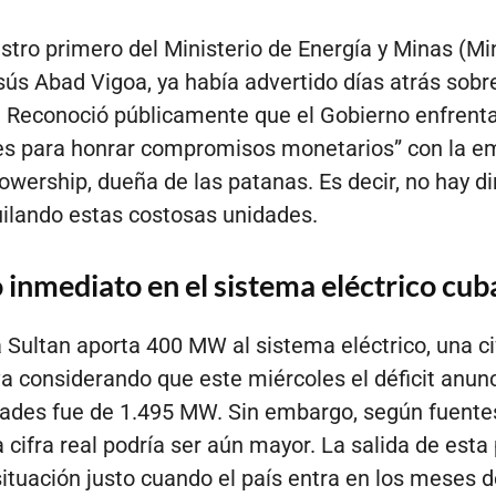
istro primero del Ministerio de Energía y Minas (M
sús Abad Vigoa, ya había advertido días atrás sobr
 Reconoció públicamente que el Gobierno enfrent
des para honrar compromisos monetarios” con la 
owership, dueña de las patanas. Es decir, no hay d
uilando estas costosas unidades.
 inmediato en el sistema eléctrico cu
 Sultan aporta 400 MW al sistema eléctrico, una ci
iva considerando que este miércoles el déficit anun
dades fue de 1.495 MW. Sin embargo, según fuente
la cifra real podría ser aún mayor. La salida de est
situación justo cuando el país entra en los meses 