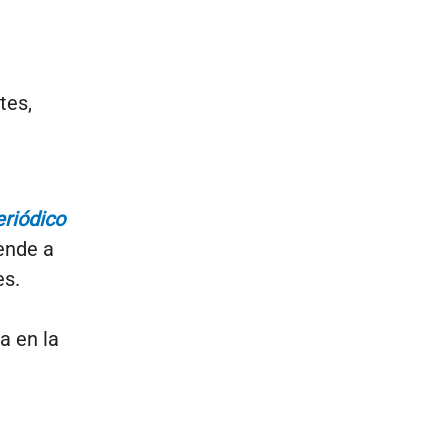
tes,
riódico
iende a
es.
a en la