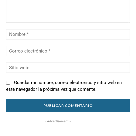
Comentario:
N
Co
el
Si
we
Guardar mi nombre, correo electrónico y sitio web en
este navegador la próxima vez que comente.
- Advertisement -