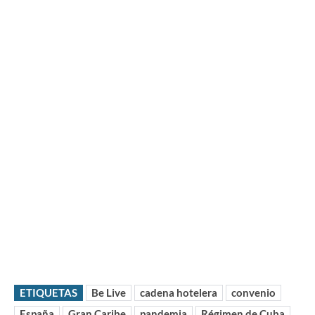
ETIQUETAS
Be Live
cadena hotelera
convenio
España
Gran Caribe
pandemia
Régimen de Cuba