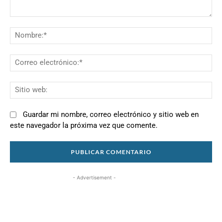
Comentario:
N
Co
el
Si
we
Guardar mi nombre, correo electrónico y sitio web en
este navegador la próxima vez que comente.
- Advertisement -