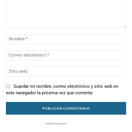
Comentario:
N
Co
el
Si
we
Guardar mi nombre, correo electrónico y sitio web en
este navegador la próxima vez que comente.
- Advertisement -