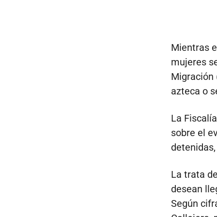
Mientras e
mujeres se
Migración 
azteca o s
La Fiscalí
sobre el e
detenidas,
La trata d
desean lle
Según cifr