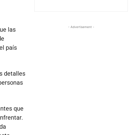
- Advertisement -
ue las
de
el país
s detalles
 personas
antes que
nfrentar.
ada