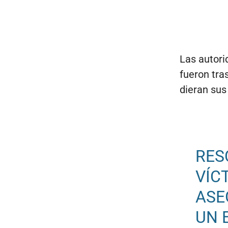
Las autori
fueron tra
dieran sus
RES
VÍC
ASE
UN 