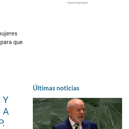
- Advertisement -
mujeres
 para que
Últimas noticias
 Y
 A
.