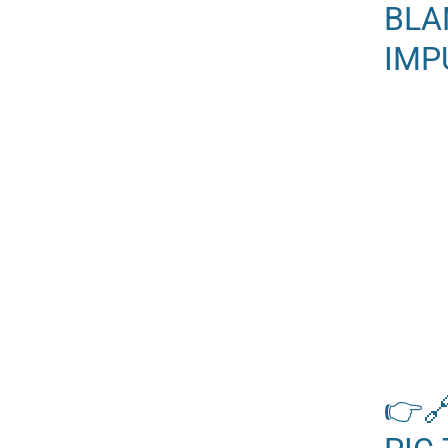
BLA
IMP
👉