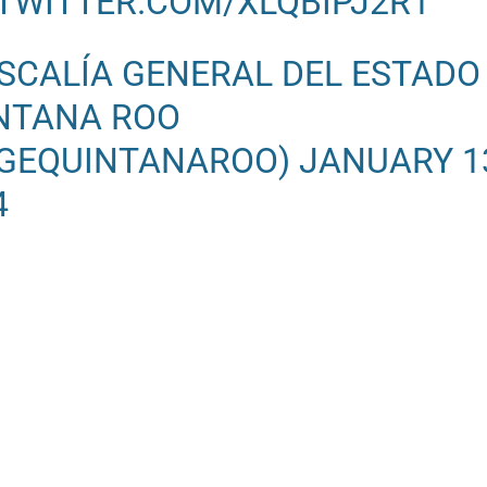
.TWITTER.COM/XLQBIPJ2R1
ISCALÍA GENERAL DEL ESTADO
NTANA ROO
GEQUINTANAROO)
JANUARY 1
4