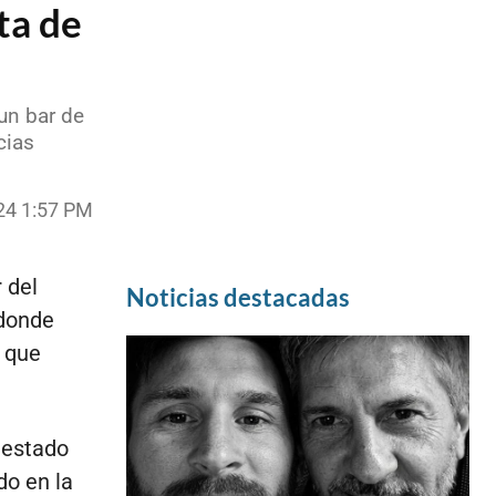
ta de
un bar de
cias
24 1:57 PM
 del
Noticias destacadas
 donde
, que
 estado
do en la