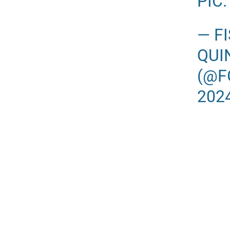
PIC
— F
QUI
(@F
202