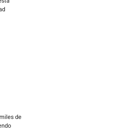
esta
ad
 miles de
iendo