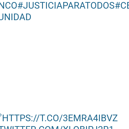
NCO
#JUSTICIAPARATODOS
#C
UNIDAD

HTTPS://T.CO/3EMRA4IBVZ