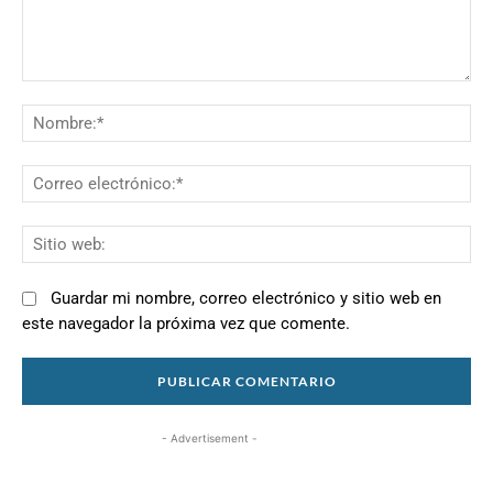
Comentario:
N
Co
el
Si
we
Guardar mi nombre, correo electrónico y sitio web en
este navegador la próxima vez que comente.
- Advertisement -