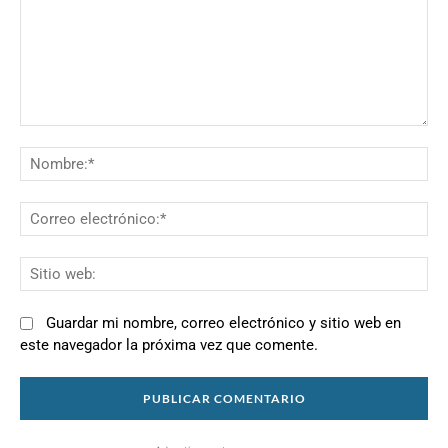
Comentario:
N
Co
el
Si
we
Guardar mi nombre, correo electrónico y sitio web en
este navegador la próxima vez que comente.