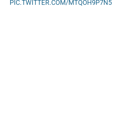
PIC.TWITTER.COM/MTQOH9P7N5