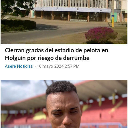
Cierran gradas del estadio de pelota en
Holguín por riesgo de derrumbe
Asere Noticias
-
16 mayo 2024 2:57 PM