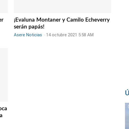
er
¡Evaluna Montaner y Camilo Echeverry
serán papás!
Asere Noticias
-
14 octubre 2021 5:58 AM
Ú
oca
a