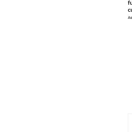
f
c
As