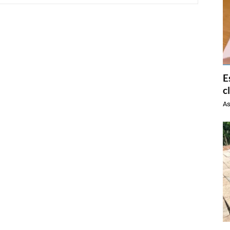
E
c
As