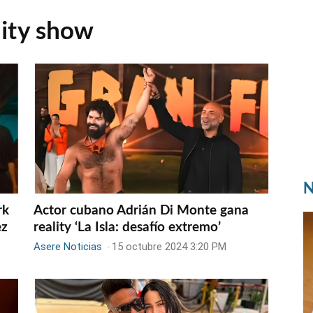
lity show
N
rk
Actor cubano Adrián Di Monte gana
ez
reality ‘La Isla: desafío extremo’
Asere Noticias
-
15 octubre 2024 3:20 PM