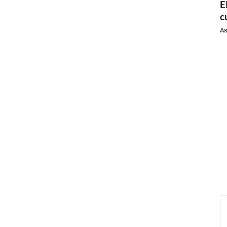
E
c
As