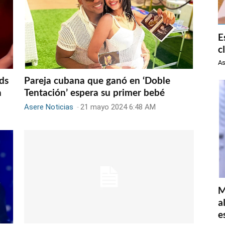
E
c
As
ds
Pareja cubana que ganó en ‘Doble
a
Tentación’ espera su primer bebé
Asere Noticias
-
21 mayo 2024 6:48 AM
M
a
e