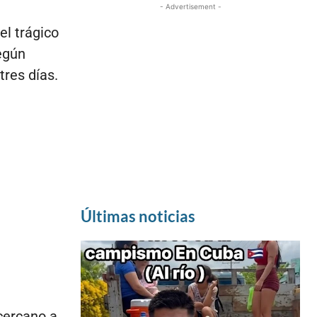
- Advertisement -
el trágico
egún
tres días.
Últimas noticias
cercano a