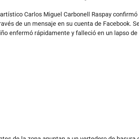
r artístico Carlos Miguel Carbonell Raspay confirmó 
ravés de un mensaje en su cuenta de Facebook. S
 niño enfermó rápidamente y falleció en un lapso de 
ntes de la zona apuntan a un vertedero de basura 