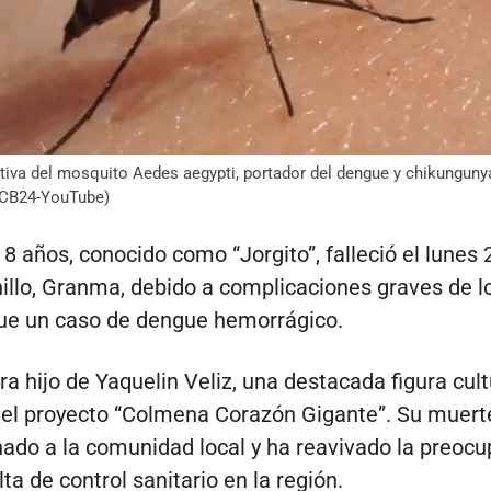
ativa del mosquito Aedes aegypti, portador del dengue y chikunguny
 CB24-YouTube)
8 años, conocido como “Jorgito”, falleció el lunes 2
llo, Granma, debido a complicaciones graves de l
ue un caso de dengue hemorrágico.
a hijo de Yaquelin Veliz, una destacada figura cult
del proyecto “Colmena Corazón Gigante”. Su muert
do a la comunidad local y ha reavivado la preocu
lta de control sanitario en la región.