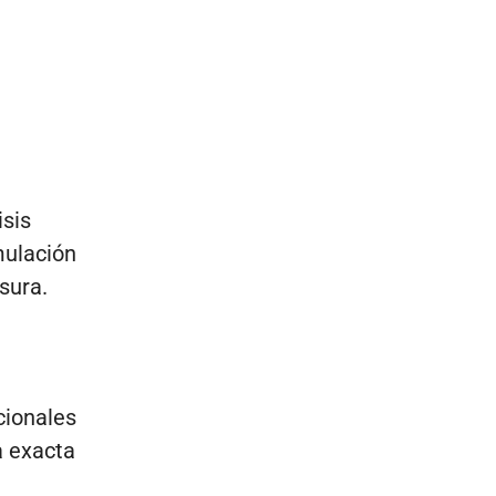
isis
mulación
sura.
cionales
a exacta