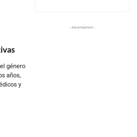
- Advertisement -
tivas
el género
os años,
édicos y