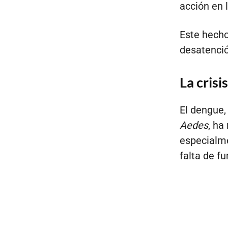
acción en 
Este hecho
desatenció
La crisi
El dengue,
Aedes
, ha
especialm
falta de f