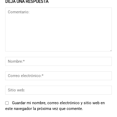
DEJA UNA RESPUESTA
Comentario:
N
Co
el
Si
we
Guardar mi nombre, correo electrónico y sitio web en
este navegador la próxima vez que comente.