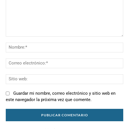
Comentario:
N
Co
el
Si
we
Guardar mi nombre, correo electrónico y sitio web en
este navegador la próxima vez que comente.