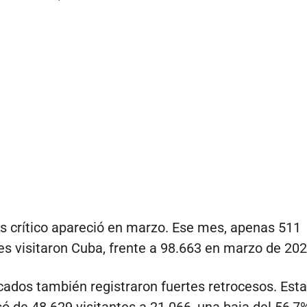
s crítico apareció en marzo. Ese mes, apenas 511
s visitaron Cuba, frente a 98.663 en marzo de 202
ados también registraron fuertes retrocesos. Est
ó de 48.629 visitantes a 21.066, una baja del 56,7