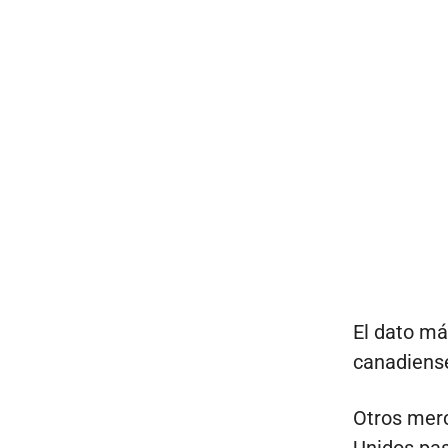
El dato má
canadiense
Otros merc
Unidos pas