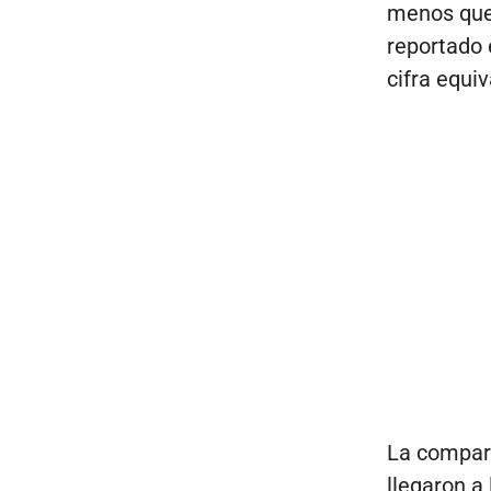
menos que 
reportado 
cifra equi
La compara
llegaron a 