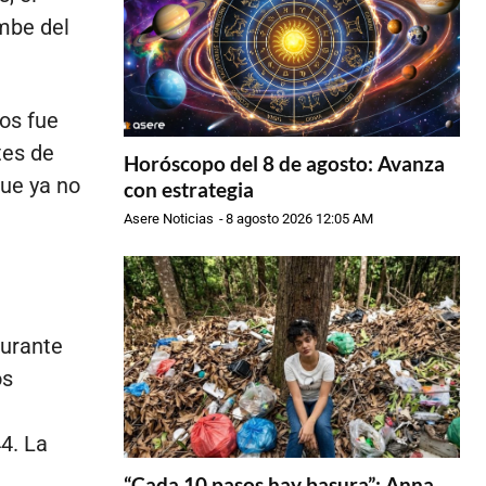
mbe del
os fue
tes de
Horóscopo del 8 de agosto: Avanza
que ya no
con estrategia
Asere Noticias
-
8 agosto 2026 12:05 AM
durante
os
4. La
“Cada 10 pasos hay basura”: Anna