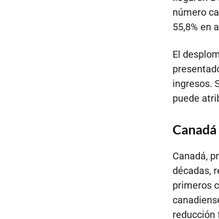
número cay
55,8% en 
El desplom
presentado
ingresos. 
puede atri
Canadá l
Canadá, pr
décadas, r
primeros c
canadiense
reducción 