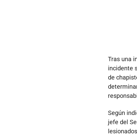
Tras una i
incidente s
de chapist
determinar
responsabi
Según indi
jefe del S
lesionados