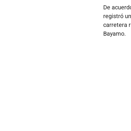
De acuerdo
registró u
carretera 
Bayamo.