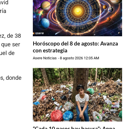
avid
ría
z, de 38
Horóscopo del 8 de agosto: Avanza
n que ser
con estrategia
uel de
Asere Noticias
-
8 agosto 2026 12:05 AM
s, donde
“Cada 10 pasos hay basura”: Anna