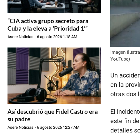
“CIA activa grupo secreto para
Cuba y la eleva a ‘Prioridad 1’”
Asere Noticias
-
6 agosto 2026 1:18 AM
Imagen ilustra
YouTube)
Un acciden
en la prov
otras dos 
Así descubrió que Fidel Castro era
El inciden
su padre
este fin d
Asere Noticias
-
6 agosto 2026 12:27 AM
detalles so