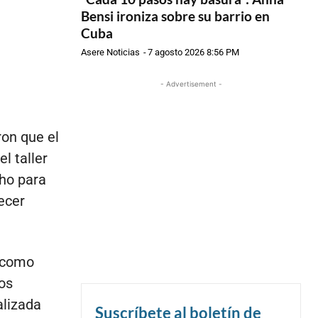
Bensi ironiza sobre su barrio en
Cuba
Asere Noticias
-
7 agosto 2026 8:56 PM
- Advertisement -
ron que el
l taller
cho para
ecer
 como
os
alizada
Suscríbete al boletín de